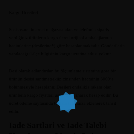
Kargo Ücretleri
Sosisos.net internet mağazasından ve telefonla sipariş
verdiğiniz ürünlerin kargo ücreti orijinal ambalajlarının
hacimlerine (desilerine*) göre hesaplanmaktadır. Gönderilerin
yapılacağı il-ilçe bilgisinin kargo ücretine etkisi yoktur.
Desi olarak adlandırılan bu ölçümleme sistemine göre bir
ürünün desisi santimetreküp cinsinden hacminin 3000’e
bölünmesiyle hesaplanır. Desileri ondalıkla rakam olan
ürünlerin kargo fiyatları üste yuvarlanarak hesap edilir. Bu
ücret ödeme sayfasında toplam tutarınıza eklenerek tahsil
edilir.
Iade Sartlari ve Iade Talebi