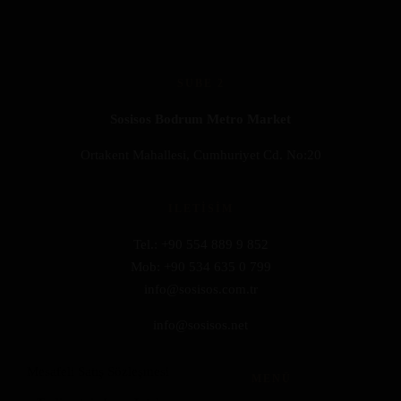
SUBE 2
Sosisos Bodrum Metro Market
Ortakent Mahallesi, Cumhuriyet Cd. No:20
ILETISIM
Tel.:
+90 554 889 9 852
Mob: +90 534 635 0 799
info@sosisos.com.tr
info@sosisos.net
Mesafeli Satış Sözleşmesi
MENÜ