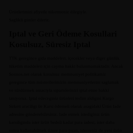
Ürünlerimizi afiyetle tüketmeniz dilegiyle.
Saglikli günler dileriz.
Iptal ve Geri Ödeme Kosullari
Kosulsuz, Süresiz Iptal
TTK geregince gida maddeleri, içecekler veya diger günlük
tüketim maddeleri için cayma hakki bulunmamaktadir. Ancak
Sosisos.net olarak kosulsuz memnuniyet politikamiz
geregince tüm müsterilerimizin memnuniyetlerini saglamak
ve sürdürmek amaciyla siparislerinizi iptal etme hakki
taniyoruz. Iptal edeceginiz ürünleri teslim aldigini Kargo
Sirketi araciligi ile Karsi ödemeli olarak asagidaki Ürün Iade
adresine gönderebilirsiniz. Iade etmek istediginiz ürün
karsiliginda ister ürün bedeli kadar para iadesi, ister daha
sonra kullanabilmek üzere para-puan, isterseniz de yeni ürün