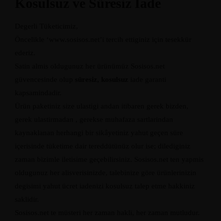
Kosulsuz ve Süresiz Iade
Degerli Tüketicimiz,
Öncelikle ‘www.sosisos.net’i tercih ettiginiz için tesekkür
ederiz.
Satin almis oldugunuz her ürünümüz Sosisos.net
güvencesinde olup
süresiz, kosulsuz
iade garanti
kapsamindadir.
Ürün paketiniz size ulastigi andan itibaren gerek bizden,
gerek ulastirmadan , gerekse muhafaza sartlarindan
kaynaklanan herhangi bir sikâyetiniz yahut geçen süre
içerisinde tüketime dair tereddütünüz olur ise; dilediginiz
zaman bizimle iletisime geçebilirsiniz. Sosisos.net ten yapmis
oldugunuz her alisverisinizde, talebinize göre ürünlerinizin
degisimi yahut ücret iadenizi kosulsuz talep etme hakkiniz
saklidir.
Sosisos.net te müsteri her zaman hakli, her zaman mutludur.