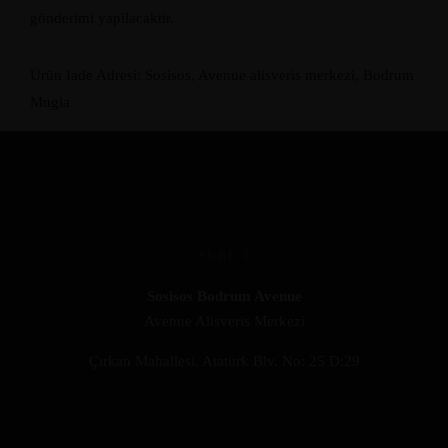
gönderimi yapilacaktir.
Ürün Iade Adresi: Sosisos, Avenue alisveris merkezi, Bodrum
Mugla
SUBE 1
Sosisos Bodrum Avenue
Avenue Alisveris Merkezi
Çırkan Mahallesi, Atatürk Blv. No: 25 D:29