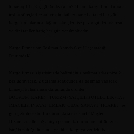
itibaren; 1 ile 3 iş gününde. sahin724.com kargo firmalarına
teslim süreçleri resmi ve dini tatiller hariç hafta içi her gün,
kargo firmalarınca dağıtım süreçleri ise pazar günleri ve resmi
ve dini tatiller hariç her gün yapılmaktadır.
Kargo Firmasının Teslimat Anında Size Ulaşamadığı
DurumdaK
Kargo firması siparişinizde belirttiğiniz teslimat adresinize 2
kez uğrayacak, 2 uğrama sonucunda da teslimatı yapacak
kimseyi bulamaması durumunda ürünler
BODRUM†KAREN†TURIZM†YATÇILIK†OTELCILIK†TAS
IMACILIK INSAAT†EMLAK†GIDA†SANAYI†TICARET’ne
geri getirilecektir. Bu durumda sosisos.net “Müşteri
Hizmetleri” ile bağlantıya geçmeniz durumunda ürünler
isteğiniz doğrultusunda yeniden kargoya verilebilir.